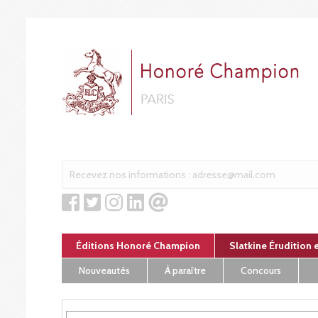
Panneau de gestion des cookies
Éditions Honoré Champion
Slatkine Érudition 
Nouveautés
À paraître
Concours