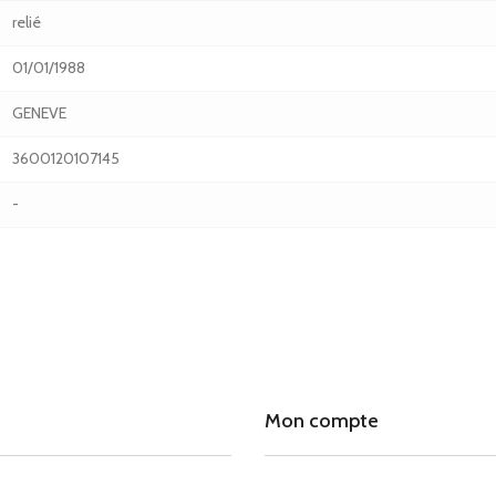
relié
01/01/1988
GENEVE
3600120107145
-
Mon compte