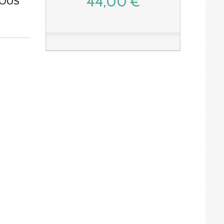
44,00 €
SOUS
S