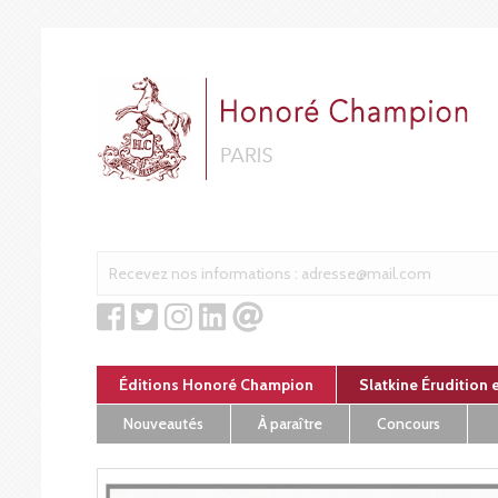
Panneau de gestion des cookies
Éditions Honoré Champion
Slatkine Érudition 
Nouveautés
À paraître
Concours