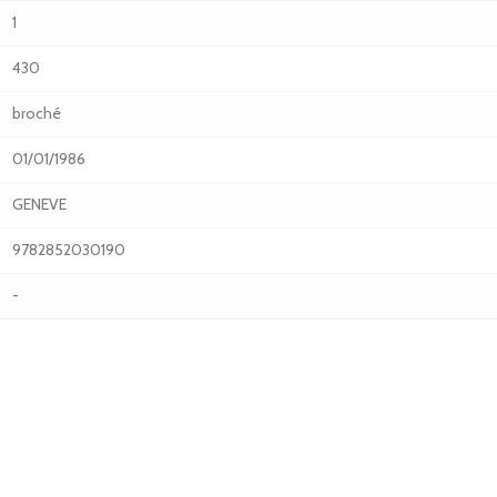
1
430
broché
01/01/1986
GENEVE
9782852030190
-