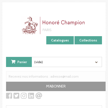
Panneau de gestion des cookies
Catalogues
Collections
Panier
(vide)
M'ABONNER