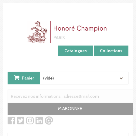
Panneau de gestion des cookies
Catalogues
Collections
Panier
(vide)
M'ABONNER