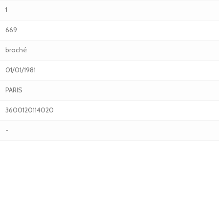
1
669
broché
01/01/1981
PARIS
3600120114020
-