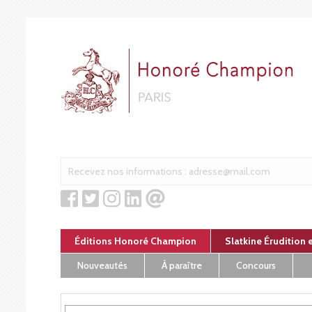
Panneau de gestion des cookies
Éditions Honoré Champion
Slatkine Érudition 
Nouveautés
À paraître
Concours