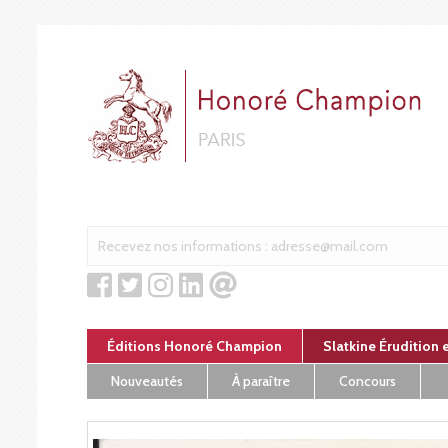
Panneau de gestion des cookies
Éditions Honoré Champion
Slatkine Érudition 
Nouveautés
À paraître
Concours