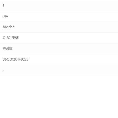
1
314
broché
01/01/1981
PARIS
3600120148223
-