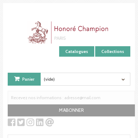
Panneau de gestion des cookies
Catalogues
Collections
Panier
(vide)
M'ABONNER