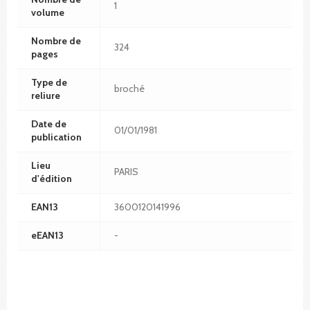
1
volume
Nombre de
324
pages
Type de
broché
reliure
Date de
01/01/1981
publication
Lieu
PARIS
d'édition
EAN13
3600120141996
eEAN13
-