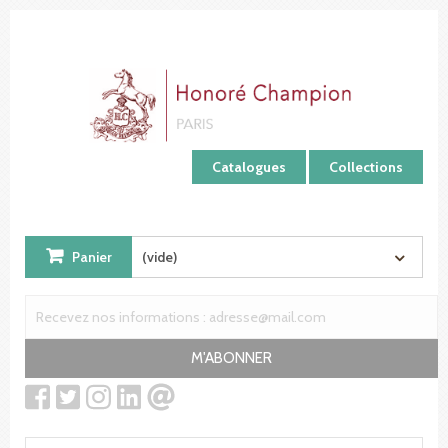
Panneau de gestion des cookies
Catalogues
Collections
Panier
(vide)
M'ABONNER