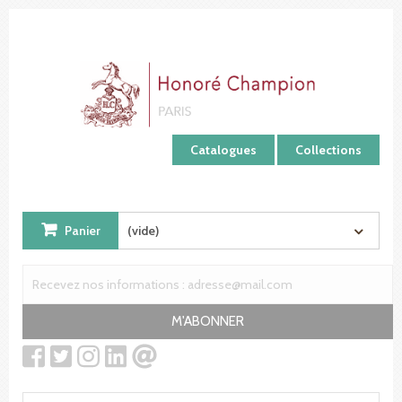
Panneau de gestion des cookies
Catalogues
Collections
Panier
(vide)
M'ABONNER