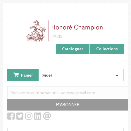
Panneau de gestion des cookies
Catalogues
Collections
Panier
(vide)
M'ABONNER