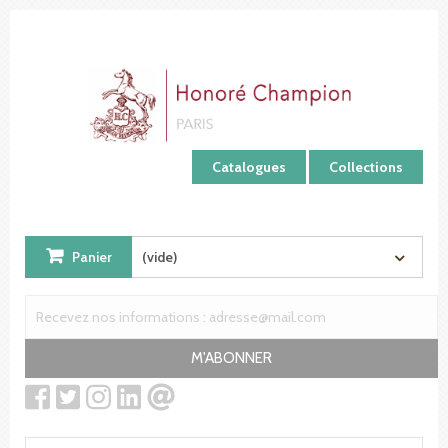
Panneau de gestion des cookies
Catalogues
Collections
Panier
(vide)
M'ABONNER