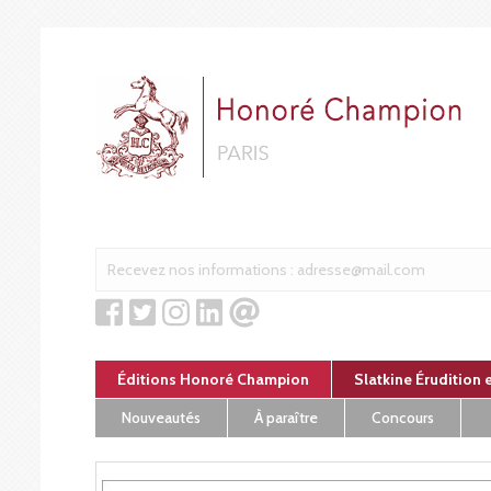
Panneau de gestion des cookies
Éditions Honoré Champion
Slatkine Érudition 
Nouveautés
À paraître
Concours