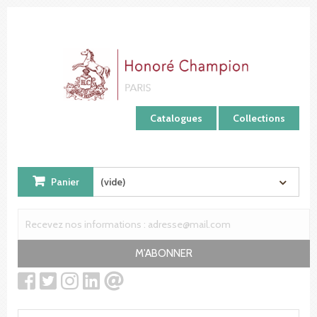
Panneau de gestion des cookies
Catalogues
Collections
Panier
(vide)
M'ABONNER