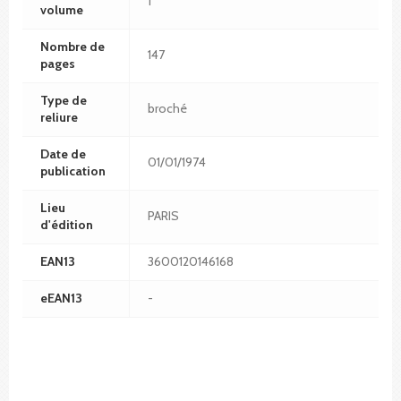
1
volume
Nombre de
147
pages
Type de
broché
reliure
Date de
01/01/1974
publication
Lieu
PARIS
d'édition
EAN13
3600120146168
eEAN13
-