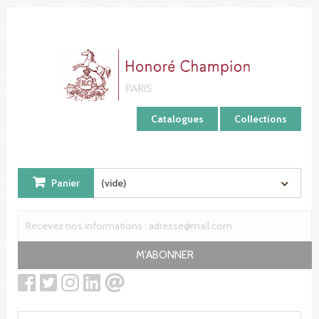
Panneau de gestion des cookies
Catalogues
Collections
Panier
(vide)
M'ABONNER