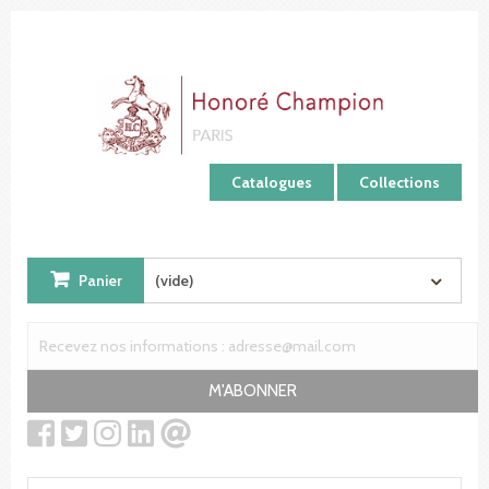
Panneau de gestion des cookies
Catalogues
Collections
Panier
(vide)
M'ABONNER