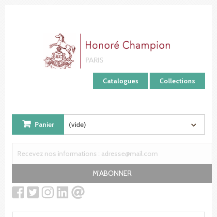
Panneau de gestion des cookies
Catalogues
Collections
Panier
(vide)
M'ABONNER