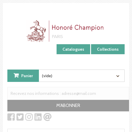
Panneau de gestion des cookies
Catalogues
Collections
Panier
(vide)
M'ABONNER