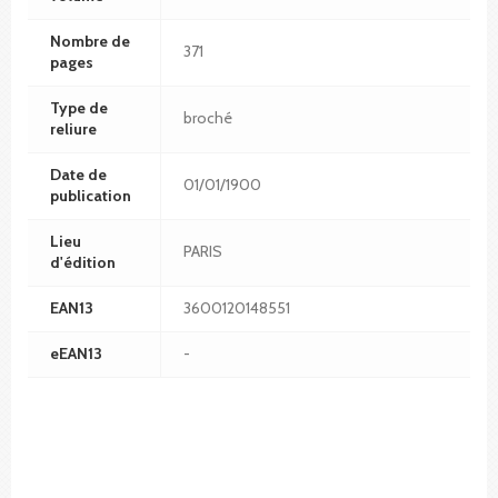
Nombre de
371
pages
Type de
broché
reliure
Date de
01/01/1900
publication
Lieu
PARIS
d'édition
EAN13
3600120148551
eEAN13
-