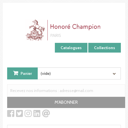
Panneau de gestion des cookies
Catalogues
Collections
Panier
(vide)
M'ABONNER