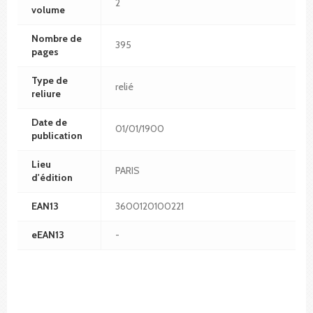
2
volume
Nombre de
395
pages
Type de
relié
reliure
Date de
01/01/1900
publication
Lieu
PARIS
d'édition
EAN13
3600120100221
eEAN13
-