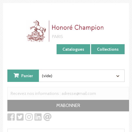
Panneau de gestion des cookies
Catalogues
Collections
Panier
(vide)
M'ABONNER