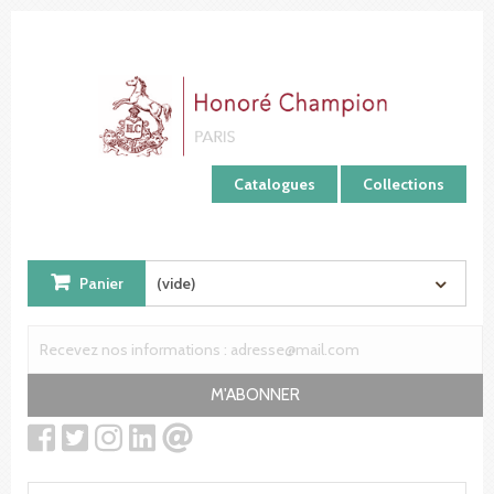
Panneau de gestion des cookies
Catalogues
Collections
Panier
(vide)
M'ABONNER