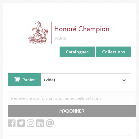
Panneau de gestion des cookies
Catalogues
Collections
Panier
(vide)
M'ABONNER