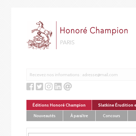
Panneau de gestion des cookies
Éditions Honoré Champion
Slatkine Érudition 
Nouveautés
À paraître
Concours