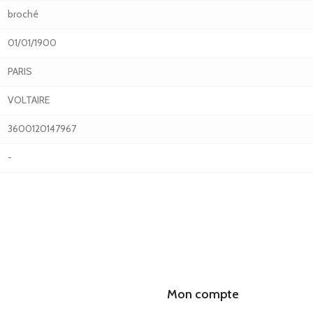
broché
01/01/1900
PARIS
VOLTAIRE
3600120147967
-
Mon compte