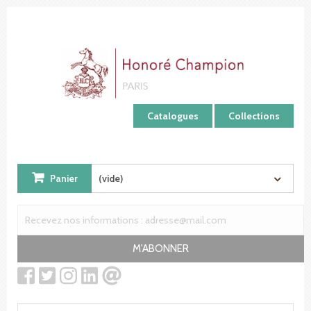
Panneau de gestion des cookies
Catalogues
Collections
Panier
(vide)
M'ABONNER