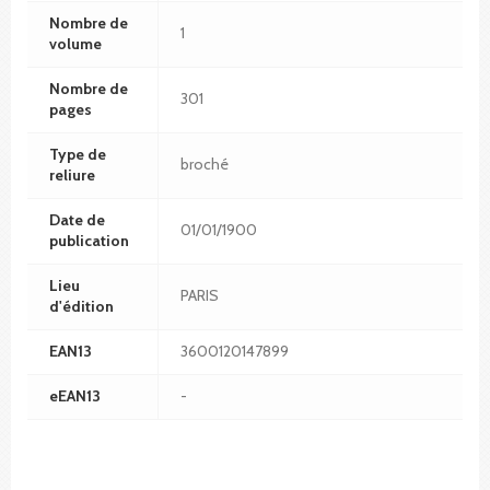
Nombre de
1
volume
Nombre de
301
pages
Type de
broché
reliure
Date de
01/01/1900
publication
Lieu
PARIS
d'édition
EAN13
3600120147899
eEAN13
-