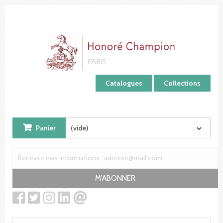
Panneau de gestion des cookies
Catalogues
Collections
Panier
(vide)
M'ABONNER