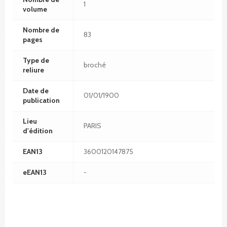
1
volume
Nombre de
83
pages
Type de
broché
reliure
Date de
01/01/1900
publication
Lieu
PARIS
d'édition
EAN13
3600120147875
eEAN13
-