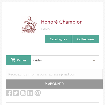
Panneau de gestion des cookies
Catalogues
Collections
Panier
(vide)
M'ABONNER