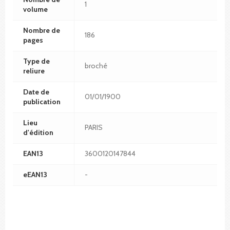
1
volume
Nombre de
186
pages
Type de
broché
reliure
Date de
01/01/1900
publication
Lieu
PARIS
d'édition
EAN13
3600120147844
eEAN13
-