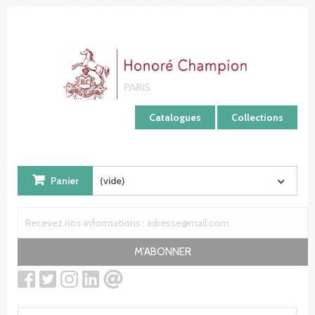
Panneau de gestion des cookies
Catalogues
Collections
Panier
(vide)
M'ABONNER