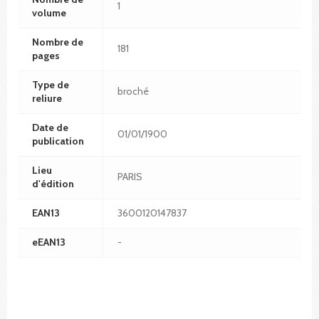
1
volume
Nombre de
181
pages
Type de
broché
reliure
Date de
01/01/1900
publication
Lieu
PARIS
d'édition
EAN13
3600120147837
eEAN13
-