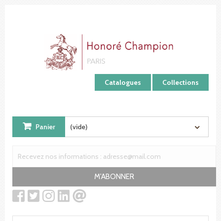
Panneau de gestion des cookies
Catalogues
Collections
Panier
(vide)
M'ABONNER