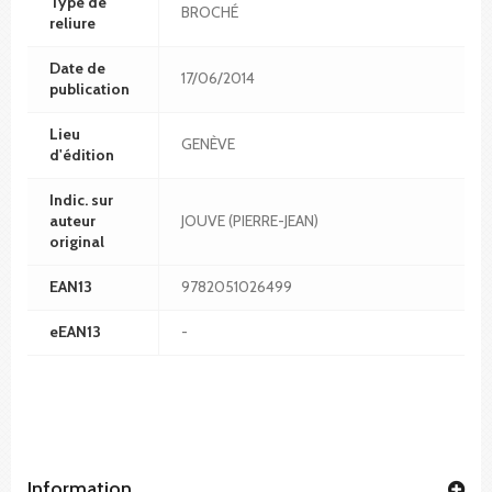
Type de
BROCHÉ
reliure
Date de
17/06/2014
publication
Lieu
GENÈVE
d'édition
Indic. sur
auteur
JOUVE (PIERRE-JEAN)
original
EAN13
9782051026499
eEAN13
-
Information