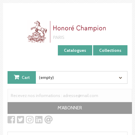
Cookies management panel
Catalogues
Collections
Cart
(empty)
M'ABONNER