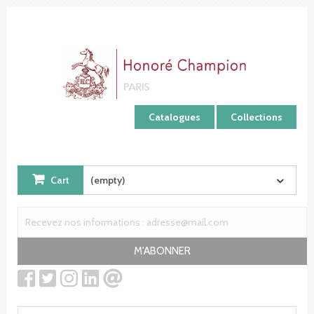
Cookies management panel
Catalogues
Collections
Cart
(empty)
M'ABONNER