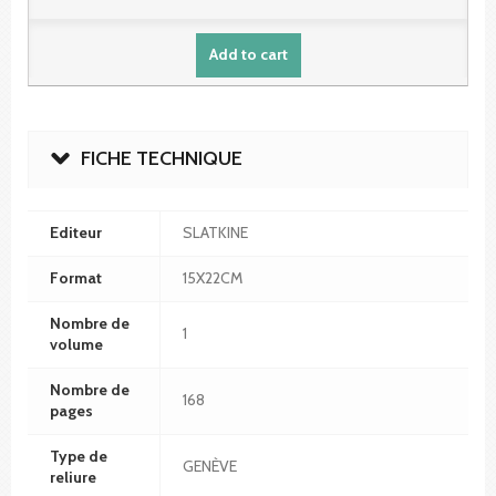
Add to cart
FICHE TECHNIQUE
Editeur
SLATKINE
Format
15X22CM
Nombre de
1
volume
Nombre de
168
pages
Type de
GENÈVE
reliure