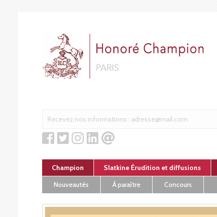
Cookies management panel
Champion
Slatkine Érudition et diffusions
Nouveautés
À paraître
Concours