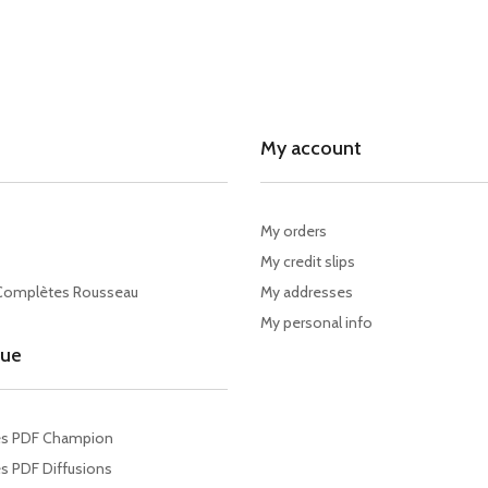
My account
My orders
My credit slips
Complètes Rousseau
My addresses
My personal info
gue
es PDF Champion
s PDF Diffusions