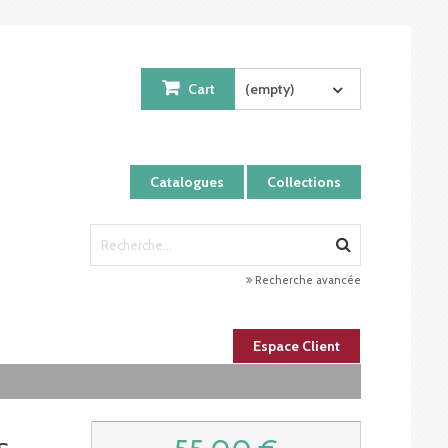
Cart
(empty)
Catalogues
Collections
Recherche avancée
Espace Client