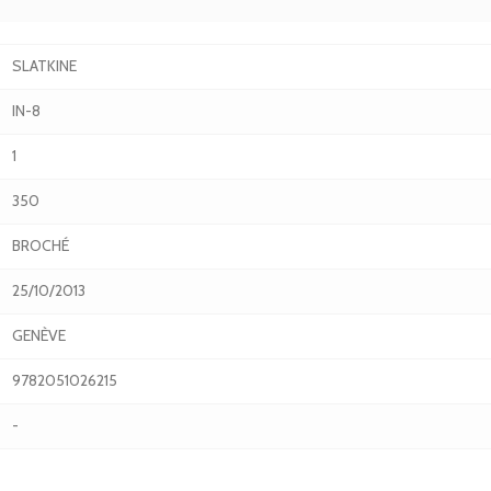
SLATKINE
IN-8
1
350
BROCHÉ
25/10/2013
GENÈVE
9782051026215
-