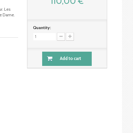
110,00 €
r. Les
ite Dame.
Quantity:
Add to cart