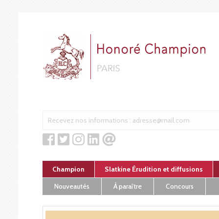
Cookies management panel
Champion
Slatkine Érudition et diffusions
Nouveautés
À paraître
Concours