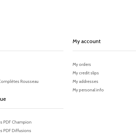
My account
My orders
My credit slips
Complètes Rousseau
My addresses
My personal info
gue
es PDF Champion
s PDF Diffusions