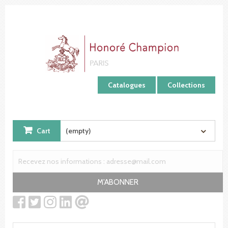
Cookies management panel
Catalogues
Collections
Cart
(empty)
M'ABONNER