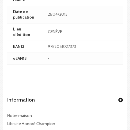
Date de
21/04/2015
publication
Lieu
GENÈVE
d'édition
EAN13
9782051027373
eEAN13
-
Information
Notre maison
Librairie Honoré Champion