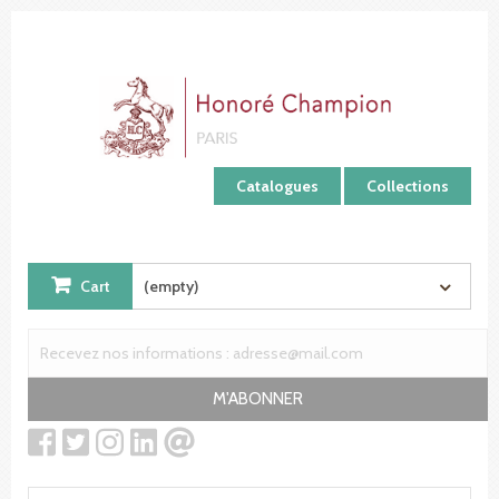
Cookies management panel
Catalogues
Collections
Cart
(empty)
M'ABONNER