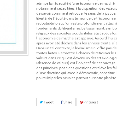
admise la nécessité d`une économie de marché,
notamment celles liées à la disparition des valeurs. 
de savoir comment retrouver le sens de la justice, 
liberté, de l`équité dans le monde de l`économie
redoutable lorsqu`on reste profondément attach
fondements du libéralisme. Le tissu moral, symbo
religieux des sociétés occidentales était solide lo
l`économie de marché est apparue. Aujourd`hui ce
après avoir été déchiré dans les années trente, s`e
Dans un tel contexte, le libéralisme n`offre pas d
toutes faites. Permettre à chacun de retrouver le 
valeurs dans ce qui est devenu un désert axiologi
(absence de valeurs) est l`objectif de cet ouvrage. I
des principes, pose des questions et relève les fa
d`une doctrine qui, avec la démocratie, constitue l
poursuivi par les peuples partout sur notre planète.
Tweet
Share
Pinterest