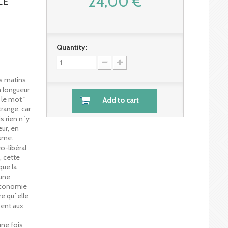
24,00 €
LE
Quantity:
es matins
à longueur
 le mot "
Add to cart
trange, car
s rien n`y
eur, en
isme.
o-libéral
, cette
que la
`une
`économie
re qu`elle
ent aux
une fois