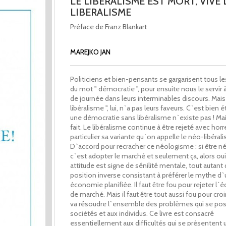
LE LIBERALISME EST MORT, VIVE 
LIBERALISME
Préface de Franz Blankart
MAREJKO JAN
Politiciens et bien-pensants se gargarisent tous l
du mot " démocratie ", pour ensuite nous le servir 
de journée dans leurs interminables discours. Mais
libéralisme ", lui, n`a pas leurs faveurs. C`est bien é
une démocratie sans libéralisme n`existe pas ! Mai
fait. Le libéralisme continue à être rejeté avec horr
particulier sa variante qu`on appelle le néo-libéral
D`accord pour recracher ce néologisme : si être né
c`est adopter le marché et seulement ça, alors oui
attitude est signe de sénilité mentale, tout autant 
position inverse consistant à préférer le mythe d
économie planifiée. Il faut être fou pour rejeter l
de marché. Mais il faut être tout aussi fou pour croi
va résoudre l`ensemble des problèmes qui se pos
sociétés et aux individus. Ce livre est consacré
essentiellement aux difficultés qui se présentent 