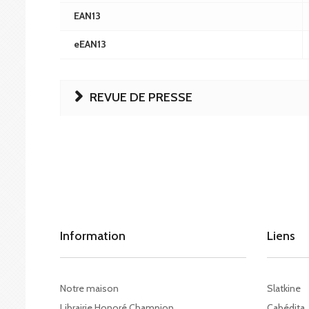
EAN13
eEAN13
REVUE DE PRESSE
Information
Liens
Notre maison
Slatkine
Librairie Honoré Champion
Cabédita