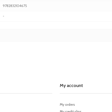
9782832104675
-
My account
My orders
My credit slips