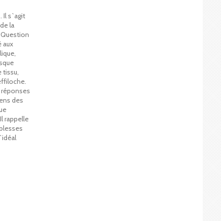
Il s`agit
de la
. Question
é aux
lique,
rsque
 tissu,
ffiloche.
e réponses
sens des
que
l rappelle
iblesses
`idéal