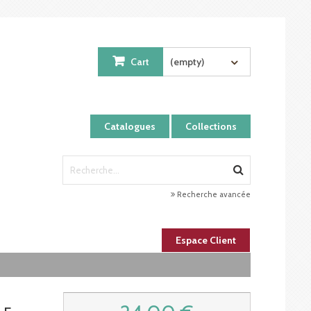
Cart
(empty)
Catalogues
Collections
Recherche avancée
Espace Client