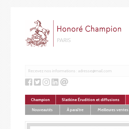
Cookies management panel
Champion
Slatkine Érudition et diffusions
Nouveautés
À paraître
Meilleures ventes