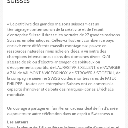
SUISSES
« Le petit livre des grandes maisons suisses » est un
témoignage contemporain de la créativité et de l’esprit
d’entreprise Suisse. Il dresse les portraits de 27 grandes maisons
Suisses emblématiques. Celles-ci illustrent combien ce pays
enclavé entre différents massifs montagneux, pauvre en
ressources naturelles mais riche en idées, a vu naitre des
champions internationaux dans des domaines divers. Qu’il
s’agisse de ski ou d’électro-ménager, de spiritueux ou
d’équipements sportifs, de LAURASTAR à XELLENT, de FAVARGER
à ZAI, de VALMONT à VICTORINOX, de STROMER à STOECKLI, de
la compagnie aérienne SWISS ou des montres rares de PATEK
PHILIPPE… toutes ces entreprises Suisses ont en commun la
capacité d’innover et de bâtir des marques-icônes à l’échelle
mondiale.
Un ouvrage à partager en famille, un cadeau idéal de fin d’année
ou pour toute autre célébration dans un esprit « Swissness ».
Les auteurs
Sous la plume de Tiffany Büsser le livre fourmille d’anecdotes et