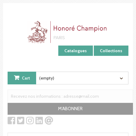
Cookies management panel
Catalogues
Collections
Cart
(empty)
M'ABONNER