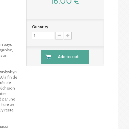
16,00 €
Quantity:
’un pays
ngroise,
r son
Add to cart
wrylyshyn
 la fin de
près de
 bûcheron
udes
é par une
 faire un
l y reste
aussi