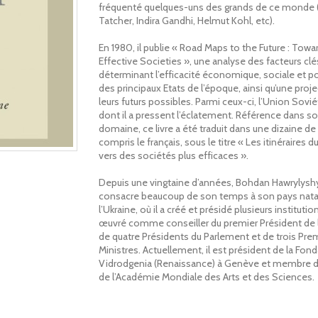
fréquenté quelques-uns des grands de ce monde 
Tatcher, Indira Gandhi, Helmut Kohl, etc).
En 1980, il publie « Road Maps to the Future : Tow
Effective Societies », une analyse des facteurs clé
déterminant l’efficacité économique, sociale et po
des principaux Etats de l’époque, ainsi qu’une proj
leurs futurs possibles. Parmi ceux-ci, l’Union Sovi
dont il a pressent l’éclatement. Référence dans s
domaine, ce livre a été traduit dans une dizaine de
compris le français, sous le titre « Les itinéraires du 
vers des sociétés plus efficaces ».
Depuis une vingtaine d’années, Bohdan Hawrylysh
consacre beaucoup de son temps à son pays nata
l’Ukraine, où il a créé et présidé plusieurs institutions
œuvré comme conseiller du premier Président de l
de quatre Présidents du Parlement et de trois Pre
Ministres. Actuellement, il est président de la Fon
Vidrodgenia (Renaissance) à Genève et membre d
de l’Académie Mondiale des Arts et des Sciences.