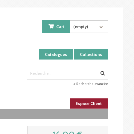
Cart
(empty)
Catalogues
Collections
Recherche avancée
Espace Client