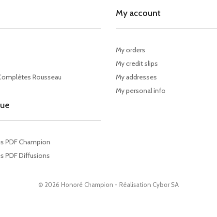
My account
My orders
My credit slips
Complètes Rousseau
My addresses
My personal info
gue
es PDF Champion
s PDF Diffusions
© 2026 Honoré Champion - Réalisation
Cybor SA