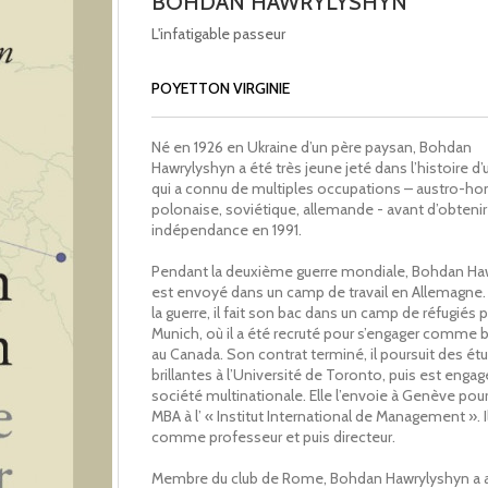
BOHDAN HAWRYLYSHYN
L'infatigable passeur
POYETTON VIRGINIE
Né en 1926 en Ukraine d’un père paysan, Bohdan
Hawrylyshyn a été très jeune jeté dans l’histoire d
qui a connu de multiples occupations – austro-ho
polonaise, soviétique, allemande - avant d’obteni
indépendance en 1991.
Pendant la deuxième guerre mondiale, Bohdan Ha
est envoyé dans un camp de travail en Allemagne. A
la guerre, il fait son bac dans un camp de réfugiés 
Munich, où il a été recruté pour s’engager comme
au Canada. Son contrat terminé, il poursuit des ét
brillantes à l’Université de Toronto, puis est engag
société multinationale. Elle l’envoie à Genève pour
MBA à l’ « Institut International de Management ». I
comme professeur et puis directeur.
Membre du club de Rome, Bohdan Hawrylyshyn a 