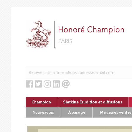
Cookies management panel
Champion
Slatkine Érudition et diffusions
Nouveautés
À paraître
Meilleures ventes