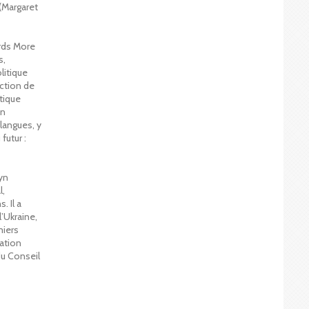
(Margaret
ards More
s,
litique
ection de
étique
on
 langues, y
futur :
yn
l,
. Il a
’Ukraine,
miers
dation
u Conseil