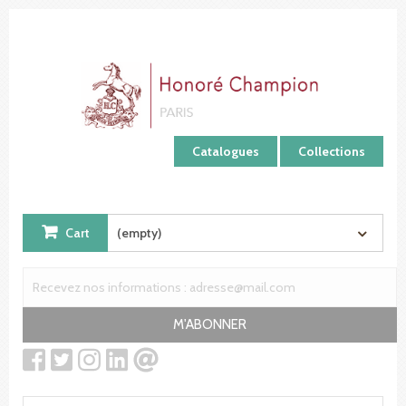
Cookies management panel
Catalogues
Collections
Cart
(empty)
M'ABONNER