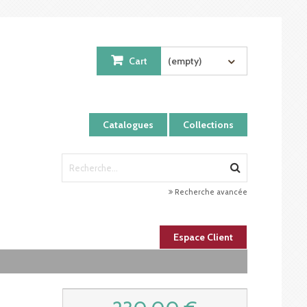
Cart
(empty)
Catalogues
Collections
Recherche avancée
Espace Client