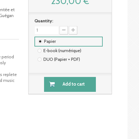
230,00 €
entée et
 Guégan
Quantity:
Papier
E-book (numérique)
e period
DUO (Papier + PDF)
usly
is replete
nd music
Add to cart