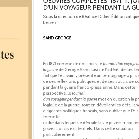
OEUVRES COMPLÈTES. 1871, II. J
D'UN VOYAGEUR PENDANT LA G
Sous la direction de Béatrice Didier. Édition critiqu
Leinen
SAND GEORGE
En 1871 comme de nos jours, le
Journal d’un voyageu
la guerre
de George Sand suscite l’intérêt de ses le
fait que l’écrivain y présente un témoignage « pris su
de ses réflexions politiques et de ses soucis pers
pendant la guerre franco-prussienne. Dans cette
perspective, le
Journal
d’un voyageur pendant la guerre
met en question la p
logique de la guerre, tout en dévoilant les défailla
dirigeants politiques français, sans oublier que l’His
forme le
cadre dans lequel se déroule la vie privée, marqué
graves soucis existentiels. Dans cette situation
particulièrement