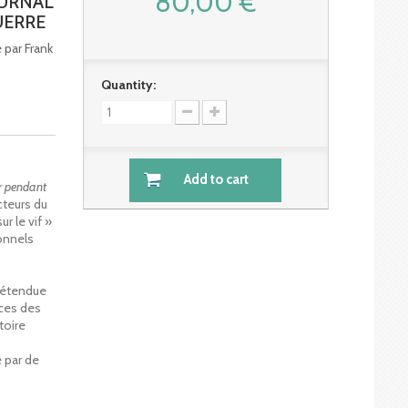
80,00 €
OURNAL
UERRE
e par Frank
Quantity:
Add to cart
r pendant
cteurs du
r le vif »
onnels
rétendue
nces des
toire
e par de