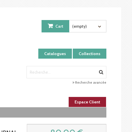
Cart
(empty)
Catalogues
Collections
Recherche avancée
Espace Client