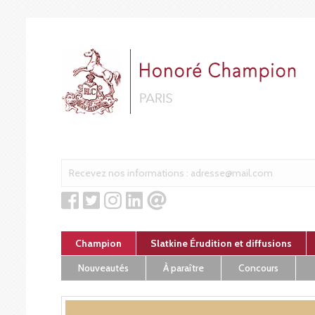
Cookies management panel
Champion
Slatkine Érudition et diffusions
Nouveautés
À paraître
Concours