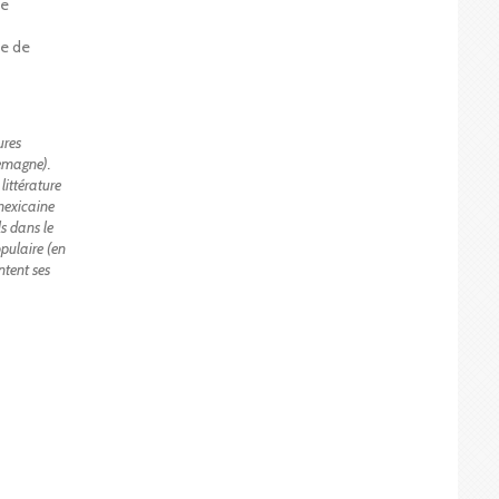
de
ue de
ures
lemagne).
littérature
 mexicaine
ls
dans le
pulaire (en
ntent ses