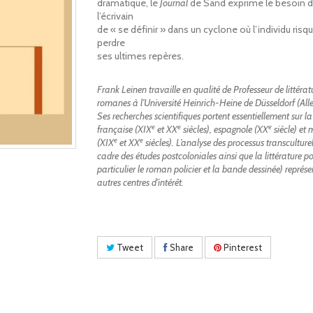
dramatique, le
Journal
de Sand exprime le besoin 
l’écrivain
de « se définir » dans un cyclone où l’individu risq
perdre
ses ultimes repères.
Frank Leinen travaille en qualité de Professeur de littérat
romanes à l’Université Heinrich-Heine de Düsseldorf (Al
Ses recherches scientifiques portent essentiellement sur la 
e
e
e
française (XIX
et XX
siècles), espagnole (XX
siècle) et
e
e
(XIX
et XX
siècles). L’analyse des processus transculture
cadre des études postcoloniales ainsi que la littérature
po
particulier le roman policier et la bande dessinée)
représe
autres centres d’intérêt.
Tweet
Share
Pinterest