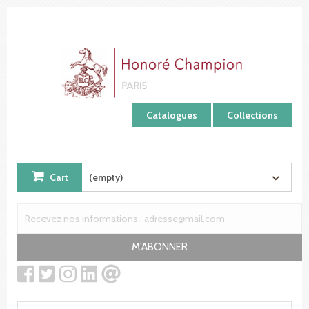
Cookies management panel
Catalogues
Collections
Cart
(empty)
M'ABONNER