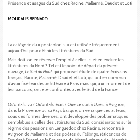
Présence et usages du Sud chez Racine, Mallarmé, Daudet et Loti
MOURALIS BERNARD
La catégorie du « postcolonial » est utilisée fréquemment
aujourd’hui pour définir les littératures du Sud.
Mais doit-on en réserver l’emploi à celles-ci et en exclure les
littératures du Nord ? Tel est le point de départ du présent
ouvrage,
Le Sud du Nord
, qui propose l’étude de quatre écrivains
français, Racine, Mallarmé, Daudet et Loti, qui ont en commun
d’avoir fixé leur destin littéraire à Paris mais qui, à un moment de
leur parcours, ont été confrontés avec le Sud de la France.
Qu’ont-ils vu ? Qu’ont-ils écrit ? Que ce soit à Uzès, à Avignon,
dans la Provence ou au Pays basque, on verra que ces auteurs,
sous des formes diverses, ont développé des problématiques
semblables à celles des littératures du Sud: considérations sur le
régime des passions en Languedoc chez Racine, rencontre à
Avignon de Mallarmé et des poètes du Félibrige, réticences de
Daudet à l’égard de la Provence de Mistral, critique de l’identité