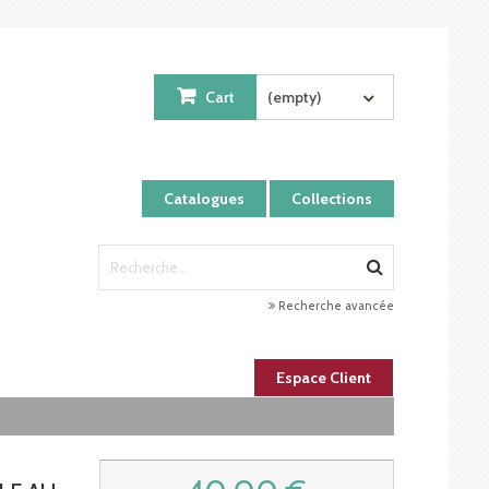
Cart
(empty)
Catalogues
Collections
Recherche avancée
Espace Client