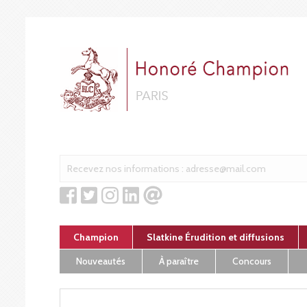
Cookies management panel
Champion
Slatkine Érudition et diffusions
Nouveautés
À paraître
Concours