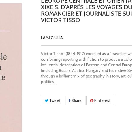
L'EUROPE CENTRALE ET ORIENTA
XIXE S. D'APRÈS LES VOYAGES D
ROMANCIER ET JOURNALISTE SU
VICTOR TISSO
LAMI GIULIA
Victor Tissot (1844-1917) excelled as a “traveller-wri
combining reporting with fiction to produce a colo
influential description of Eastern and Central Euro
(including Russia, Austria, Hungary and his native S
through a brilliant mix of geography, history, art, cu
politics.
Tweet
Share
Pinterest