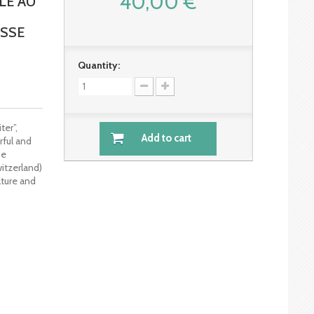
40,00 €
LE AU
U
ISSE
Quantity:
ter”,
Add to cart
rful and
pe
witzerland)
lture and