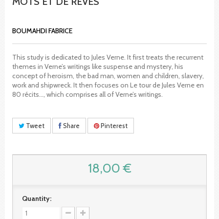
MOTS ET DE RÊVES
BOUMAHDI FABRICE
This study is dedicated to Jules Verne. It first treats the recurrent
themes in Verne’s writings like suspense and mystery, his
concept of heroism, the bad man, women and children, slavery,
work and shipwreck. It then focuses on Le tour de Jules Verne en
80 récits…, which comprises all of Verne’s writings.
Tweet
Share
Pinterest
18,00 €
Quantity: