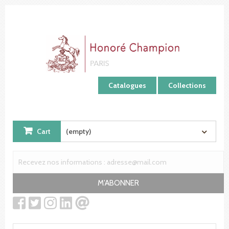
Cookies management panel
Catalogues
Collections
Cart
(empty)
M'ABONNER