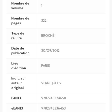
Nombre de
1
volume
Nombre de
322
pages
Type de
BROCHÉ
reliure
Date de
20/09/2012
publication
Lieu
PARIS
d'édition
Indic. sur
auteur
VERNE JULES
original
EAN13
9782745324658
eEAN13
9782745336453