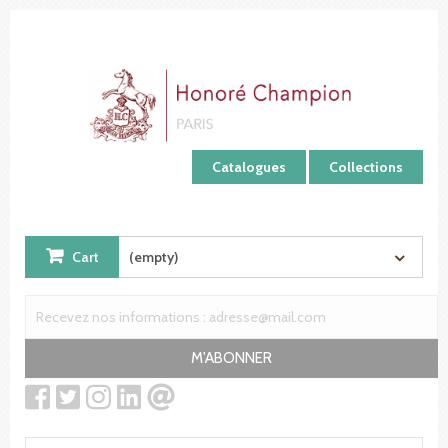
Cookies management panel
Catalogues
Collections
Cart
(empty)
M'ABONNER