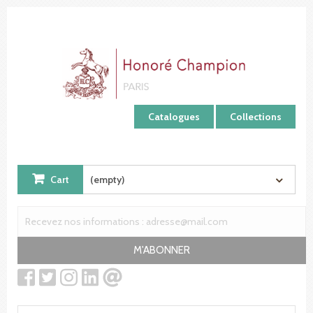
Cookies management panel
Catalogues
Collections
Cart
(empty)
M'ABONNER