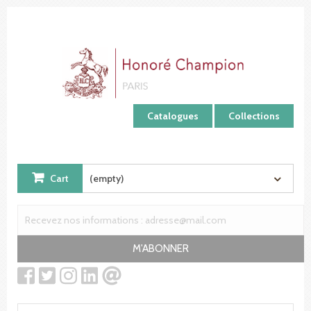
Cookies management panel
Catalogues
Collections
Cart
(empty)
M'ABONNER