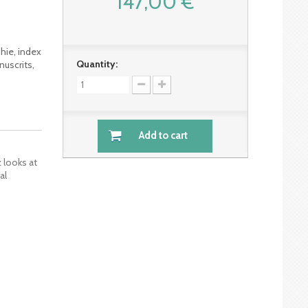
147,00 €
phie, index
Quantity:
uscrits,
Add to cart
 looks at
al