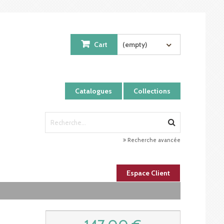
Cart
(empty)
Catalogues
Collections
Recherche avancée
Espace Client