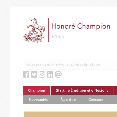
Cookies management panel
Champion
Slatkine Érudition et diffusions
Nouveautés
À paraître
Concours