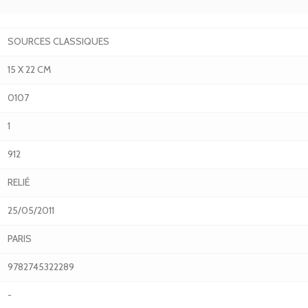
SOURCES CLASSIQUES
15 X 22 CM
0107
1
912
RELIÉ
25/05/2011
PARIS
9782745322289
-