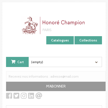
Cookies management panel
Catalogues
Collections
Cart
(empty)
M'ABONNER