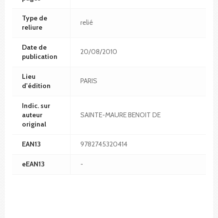
Type de
relié
reliure
Date de
20/08/2010
publication
Lieu
PARIS
d'édition
Indic. sur
auteur
SAINTE-MAURE BENOIT DE
original
EAN13
9782745320414
eEAN13
-