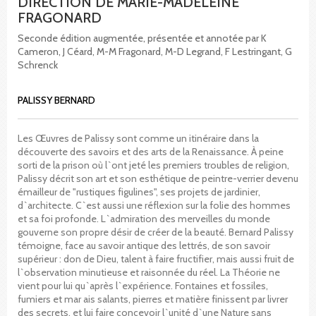
DIRECTION DE MARIE-MADELEINE
FRAGONARD
Seconde édition augmentée, présentée et annotée par K
Cameron, J Céard, M-M Fragonard, M-D Legrand, F Lestringant, G
Schrenck
PALISSY BERNARD
Les Œuvres de Palissy sont comme un itinéraire dans la
découverte des savoirs et des arts de la Renaissance. À peine
sorti de la prison où l`ont jeté les premiers troubles de religion,
Palissy décrit son art et son esthétique de peintre-verrier devenu
émailleur de "rustiques figulines", ses projets de jardinier,
d`architecte. C`est aussi une réflexion sur la folie des hommes
et sa foi profonde. L`admiration des merveilles du monde
gouverne son propre désir de créer de la beauté. Bernard Palissy
témoigne, face au savoir antique des lettrés, de son savoir
supérieur : don de Dieu, talent à faire fructifier, mais aussi fruit de
l`observation minutieuse et raisonnée du réel. La Théorie ne
vient pour lui qu`après l`expérience. Fontaines et fossiles,
fumiers et mar ais salants, pierres et matière finissent par livrer
des secrets, et lui faire concevoir l`unité d`une Nature sans