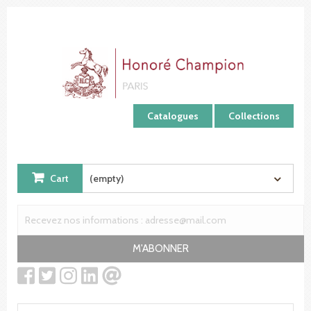
Cookies management panel
Catalogues
Collections
Cart
(empty)
M'ABONNER