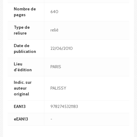
Nombre de
640
pages
Type de
relié
reliure
Date de
22/06/2010
publication
Lieu
PARIS
d'édition
Indic. sur
auteur
PALISSY
original
EAN13
9782745321183
eEAN13
-