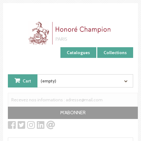
Cookies management panel
Catalogues
Collections
Cart
(empty)
M'ABONNER