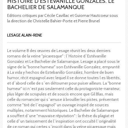
HISTOIRE D'ESTEVANILLE GONZALES. LE
BACHELIER DE SALAMANQUE
Editions critiques par Cécile Cavillac et Guiomar Hautcoeur sous
la direction de Christelle Bahier-Porte et Pierre Brunel
LESAGE ALAIN-RENE
Le volume 8 des œuvres de Lesage réunit les deux derniers
romans de la veine "picaresque" : l`Histoire d`Estévanille
Gonzalez et Le Bachelier de Salamanque. Lesage a placé sous le
signe de la "bonne humeur" son Estévanille Gonzalez, emprunté
à La vida y hechos de Estebanillo González, hombre de buen
humor, récit espagnol avec lequel il se donne toutes l es libertés,
et d`abord celle de s`en détourner pour puiser ailleurs. La "bonne
humeur" ici n`est pas seulement celle du protagoniste-narrateur,
plus léger de scrupules et de soucis encore que Gil Blas, mais
celle du romancier qui s`amuse à brouiller les pistes, présentant
comme "tiré de l`espagnol" un ouvrage inspiré de sources
multiples, notamment historiques. Le Bachelier de Salamanque
a souffert d`une "mauvaise réputation" : la thèse du plagiat et
celle d`un tarissement de l`inspiration ont occulté l`originalité
de ce roman qui certes s`inscrit dans la veine picaresque mais