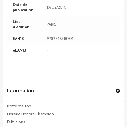
Date de
19/02/2010
publication
Lieu
PARIS
d'édition
EAN13
9782745318701
eEAN13
-
Information
Notre maison
Librairie Honoré Champion
Diffusions