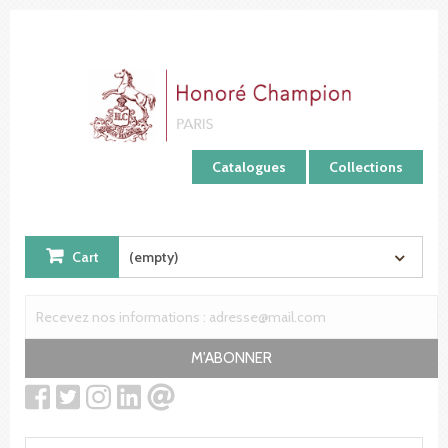
Cookies management panel
Catalogues
Collections
Cart
(empty)
M'ABONNER