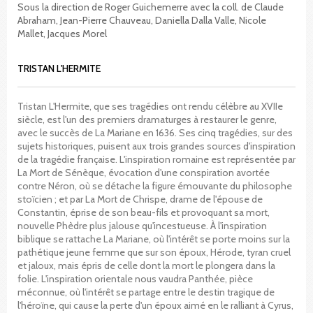
Sous la direction de Roger Guichemerre avec la coll. de Claude
Abraham, Jean-Pierre Chauveau, Daniella Dalla Valle, Nicole
Mallet, Jacques Morel
TRISTAN L'HERMITE
Tristan L'Hermite, que ses tragédies ont rendu célèbre au XVIIe
siècle, est l'un des premiers dramaturges à restaurer le genre,
avec le succès de La Mariane en 1636. Ses cinq tragédies, sur des
sujets historiques, puisent aux trois grandes sources d'inspiration
de la tragédie française. L'inspiration romaine est représentée par
La Mort de Sénèque, évocation d'une conspiration avortée
contre Néron, où se détache la figure émouvante du philosophe
stoïcien ; et par La Mort de Chrispe, drame de l'épouse de
Constantin, éprise de son beau-fils et provoquant sa mort,
nouvelle Phèdre plus jalouse qu'incestueuse. À l'inspiration
biblique se rattache La Mariane, où l'intérêt se porte moins sur la
pathétique jeune femme que sur son époux, Hérode, tyran cruel
et jaloux, mais épris de celle dont la mort le plongera dans la
folie. L'inspiration orientale nous vaudra Panthée, pièce
méconnue, où l'intérêt se partage entre le destin tragique de
l'héroïne, qui cause la perte d'un époux aimé en le ralliant à Cyrus,