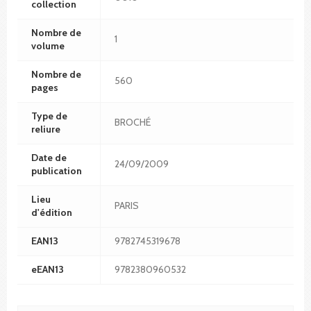
collection
Nombre de
1
volume
Nombre de
560
pages
Type de
BROCHÉ
reliure
Date de
24/09/2009
publication
Lieu
PARIS
d'édition
EAN13
9782745319678
eEAN13
9782380960532